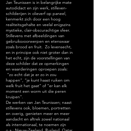
Jan Teunissen is in belangrijke mate
autodidact en zijn werk, stilleven-
schilderijen in olieverf op paneel,
kenmerkt zich door een hoog
realiteitsgehalte en veelal enigszins
mystieke, clair-obscurachtige sfeer.
Stillevens met afbeeldingen van
gebruiksvoorwerpen en etenswaar
zoals brood en fruit. Zo levensecht,
en in principe ook niet groter dan in
het echt, zijn de voorstellingen van
deze schilder dat ze opmerkingen
en waarderingen oproepen zoals:
“zo echt dat je er zo in zou
happen”, “je kunt haast ruiken om
welk fruit het gaat” of “er kan elk
moment een worm uit die peren
kruipen”.
De werken van Jan Teunissen; naast
stillevens ook, bloemen, portretten
en overig, genieten meer en meer
aandacht en aftrek zowel nationaal
als internationaal, te noemen zijn
o.a.: Nieuw-Zeeland, Rusland, Qatar,