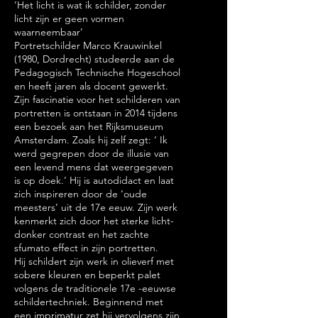
’Het licht is wat ik schilder, zonder
licht zijn er geen vormen
waarneembaar’
Portretschilder Marco Krauwinkel
(1980, Dordrecht) studeerde aan de
Pedagogisch Technische Hogeschool
en heeft jaren als docent gewerkt.
Zijn fascinatie voor het schilderen van
portretten is ontstaan in 2014 tijdens
een bezoek aan het Rijksmuseum
Amsterdam. Zoals hij zelf zegt: ‘ Ik
werd gegrepen door de illusie van
een levend mens dat weergegeven
is op doek.’ Hij is autodidact en laat
zich inspireren door de ‘oude
meesters’ uit de 17e eeuw. Zijn werk
kenmerkt zich door het sterke licht-
donker contrast en het zachte
sfumato effect in zijn portretten.
Hij schildert zijn werk in olieverf met
sobere kleuren en beperkt palet
volgens de traditionele 17e -eeuwse
schildertechniek. Beginnend met
een imprimatur zet hij vervolgens zijn