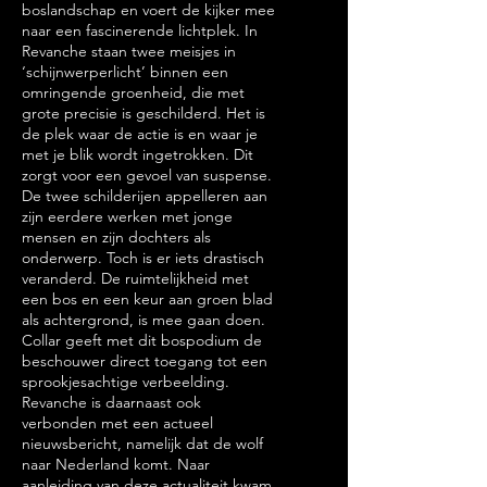
boslandschap en voert de kijker mee
naar een fascinerende lichtplek. In
Revanche staan twee meisjes in
‘schijnwerperlicht’ binnen een
omringende groenheid, die met
grote precisie is geschilderd. Het is
de plek waar de actie is en waar je
met je blik wordt ingetrokken. Dit
zorgt voor een gevoel van suspense.
De twee schilderijen appelleren aan
zijn eerdere werken met jonge
mensen en zijn dochters als
onderwerp. Toch is er iets drastisch
veranderd. De ruimtelijkheid met
een bos en een keur aan groen blad
als achtergrond, is mee gaan doen.
Collar geeft met dit bospodium de
beschouwer direct toegang tot een
sprookjesachtige verbeelding.
Revanche is daarnaast ook
verbonden met een actueel
nieuwsbericht, namelijk dat de wolf
naar Nederland komt. Naar
aanleiding van deze actualiteit kwam