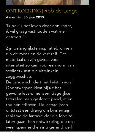
ONTROERING |
Rob de Lange
4 mei t/m 30 juni 2019
‘Ik bekijk het leven door een kader,
ik wil graag vasthouden wat me
ontroert.’
Zijn belangrijkste inspiratiebronnen
zijn de mens en de verf zelf. Dat
materiaal en zijn gevoel voor
intensiteit zorgen voor een vorm van
schilderkunst die uitblinkt in
zeggenschap.
De Lange schildert het liefst in acryl.
Onderwerpen kiest hij uit het
gewone leven: mensen, dagelijkse
taferelen, een gesloopt pand, af en
toe een stilleven. De laatste jaren
ontstaat een drang om binnen zijn
realisme de fantasie de vrije loop te
laten gaan. Een ontwikkeling die ook
weer spannend en intrigerend werk
oplevert.