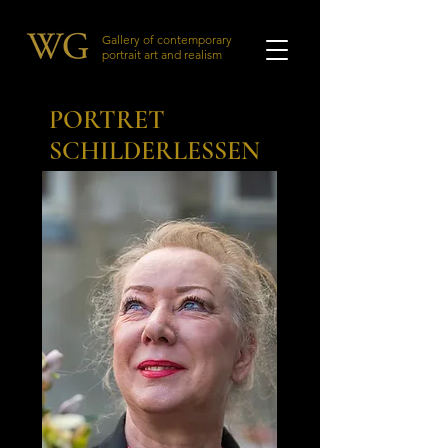
Gallery of contemporary
portrait art and realism
PORTRET
SCHILDERLESSEN