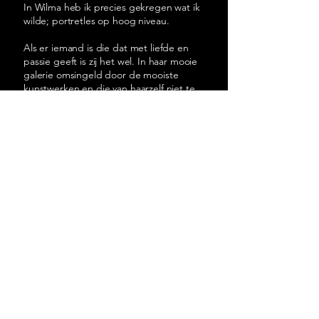
In Wilma heb ik precies gekregen wat ik
wilde; portretles op hoog niveau.
Als er iemand is die dat met liefde en
passie geeft is zij het wel. In haar mooie
galerie omsingeld door de mooiste
kunstwerken en die van haarzelf niet te
vergeten, raak je geïnspireerd en
fantastisch begeleid.
Geen vraag is haar teveel en alles wordt
gedeeld; van materialen tot schilders -
geheimen. Mijn hoofd duizelde soms van
al het geleerde, maar de resultaten
bleven niet uit.
Kortom ik ben Wilma erg dankbaar.
Anja
De lessen bij Wilma zijn een enorme
verrijking voor zowel