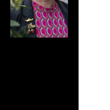
Nog geen nieuwe uitdaging dit
jaar?
Kom
portretschilderen
op de unieke
locatie
in WG Galerie in Dordrecht.
Hoe leuk is het om les te krijgen in
een galerie tussen het werk van de
top van de Nederlandse
portretkunst. En..met max 6
personen, zodat iedereen optimale
aandacht krijgt.
Meer informatie of
inschrijven kan via