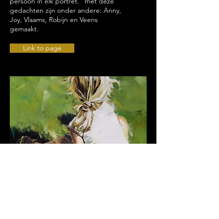
persoon in elk portret.” met deze
gedachten zijn onder andere: Anny,
Joy, Vlaams, Robijn en Veens
gemaakt.
Link to page
BEWEGING |
Dorus Brekelmans
3 maart t/m 29 april
Zijn schilderijen zijn figuratief, vaak is