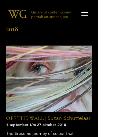
Gallery of contemporary
portrait art and realism
2018
OFF THE WALL |
Suzan Schuttelaar
1 september t/m 27 oktober 2018
The tiresome journey of colour that