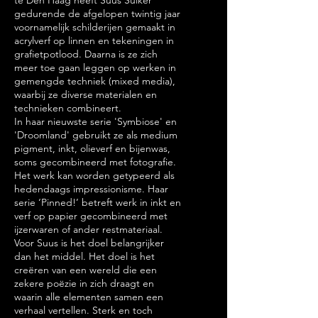
te Den Haag heeft Suus Suiker
gedurende de afgelopen twintig jaar
voornamelijk schilderijen gemaakt in
acrylverf op linnen en tekeningen in
grafietpotlood. Daarna is ze zich
meer toe gaan leggen op werken in
gemengde techniek (mixed media),
waarbij ze diverse materialen en
technieken combineert.
In haar nieuwste serie 'Symbiose' en
'Droomland' gebruikt ze als medium
pigment, inkt, olieverf en bijenwas,
soms gecombineerd met fotografie.
Het werk kan worden getypeerd als
hedendaags impressionisme. Haar
serie ‘Pinned!’ betreft werk in inkt en
verf op papier gecombineerd met
ijzerwaren of ander restmateriaal.
Voor Suus is het doel belangrijker
dan het middel. Het doel is het
creëren van een wereld die een
zekere poëzie in zich draagt en
waarin alle elementen samen een
verhaal vertellen. Sterk en toch