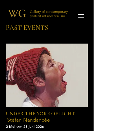
Gallery of contemporary
portrait art and realism
PAST EVENTS
UNDER THE YOKE OF LIGHT |
Stéfan Nandancée
2 Mei t/m 28 juni 2026