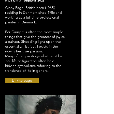
5 juli t/m 31 augustus 2025
Ginny Page (British born (1963))
residing in Denmark since 1986 and
working as a full time professional
painter in Denmark.
For Ginny it is often the most simple
things that give the greatest of joy as
a painter. Shedding light upon the
essential whilst it still exists in the
now is her true passion.
Many of her paintings whether it be
still life or figurative often hold
hidden symbolisms referring to the
transience of life in general.
Link to page