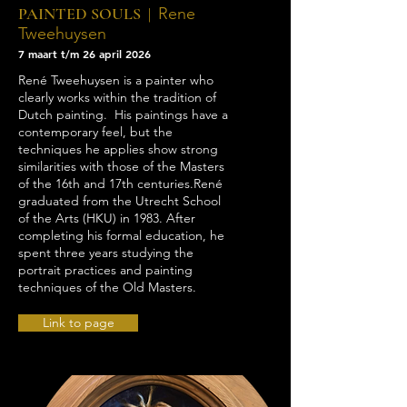
PAINTED SOULS |
Rene
Tweehuysen
7 maart t/m 26 april 2026
René Tweehuysen is a painter who
clearly works within the tradition of
Dutch painting. His paintings have a
contemporary feel, but the
techniques he applies show strong
similarities with those of the Masters
of the 16th and 17th centuries.
René
graduated from the Utrecht School
of the Arts (HKU) in 1983. After
completing his formal education, he
spent three years studying the
portrait practices and painting
techniques of the Old Masters.
Link to page