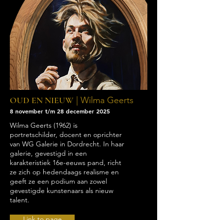
OUD EN NIEUW
| Wilma Geerts
8 november t/m 28 december 2025
Wilma Geerts (1962) is
portretschilder, docent en oprichter
van WG Galerie in Dordrecht. In haar
galerie, gevestigd in een
karakteristiek 16e-eeuws pand, richt
ze zich op hedendaags realisme en
geeft ze een podium aan zowel
gevestigde kunstenaars als nieuw
talent.
Link to page