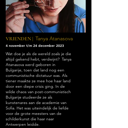
VRIENDEN |
Tanya Atanasova
4 november t/m 24 december 2023
Wat doe je als de wereld zoals je die
altijd gekend hebt, verdwijnt?
Tanya
Atanasova werd geboren in
Bulgarije, toen dat land nog een
communistische dictatuur was. Als
tiener maakte ze mee hoe haar land
door een diepe crisis ging. In de
wilde chaos van post-communistisch
Bulgarije studeerde ze als
kunstenares aan de academie van
Sofia. Het was uiteindelijk de liefde
voor de grote meesters van de
schilderkunst die haar naar
Antwerpen leidde.