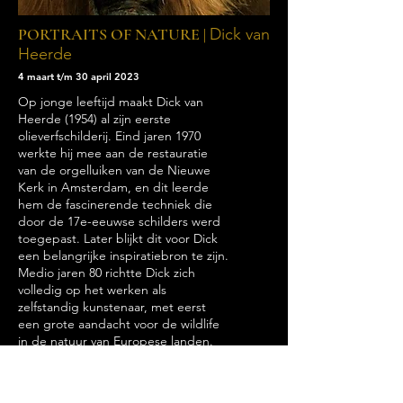
PORTRAITS OF NATURE |
Dick van
Heerde
4 maart t/m
30 april 2023
Op jonge leeftijd maakt Dick van
Heerde (1954) al zijn eerste
olieverfschilderij. Eind jaren 1970
werkte hij mee aan de restauratie
van de orgelluiken van de Nieuwe
Kerk in Amsterdam, en dit leerde
hem de fascinerende techniek die
door de 17e-eeuwse schilders werd
toegepast. Later blijkt dit voor Dick
een belangrijke inspiratiebron te zijn.
Medio jaren 80 richtte Dick zich
volledig op het werken als
zelfstandig kunstenaar, met eerst
een grote aandacht voor de wildlife
in de natuur van Europese landen.
Enkele jaren later reist hij naar
Tanzania en wordt overdonderd door
de natuur die hij daar ziet. Hij blijft