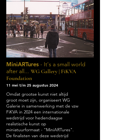
MiniARTures
- It's a small world
after all...
WG Gallery | FiKVA
Foundation
11
mei t/m 25 augustus
2024
Omdat grootse kunst niet altijd
groot moet zijn, organiseert WG
Galerie in samenwerking met de vzw
FiKVA in 2024 een internationale
wedstrijd voor hedendaagse
realistische kunst op
miniatuurformaat - "MiniARTures".
De finalisten van deze wedstrijd