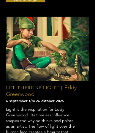
LET THERE BE LIGHT |
Eddy
Greenwood
6 september t/m 26 oktober 2025
Light is the inspiration for Eddy
Greenwood. Its timeless influence
shapes the way he thinks and paints
as an artist. The flow of light over the
human face creates a beauty that