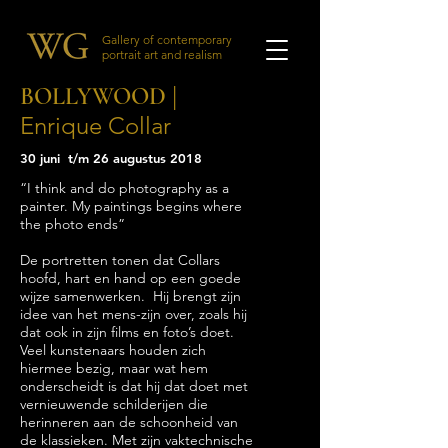
Gallery of contemporary
portrait art and realism
|
BOLLYWOOD
Enrique Collar
30 juni t/m 26 augustus 2018
“I think and do photography as a
painter. My paintings begins where
the photo ends”
De portretten tonen dat Collars
hoofd, hart en hand op een goede
wijze samenwerken. Hij brengt zijn
idee van het mens-zijn over, zoals hij
dat ook in zijn films en foto’s doet.
Veel kunstenaars houden zich
hiermee bezig, maar wat hem
onderscheidt is dat hij dat doet met
vernieuwende schilderijen die
herinneren aan de schoonheid van
de klassieken. Met zijn vaktechnische